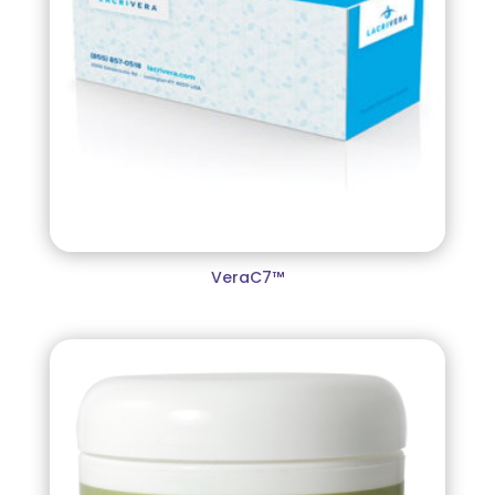
VeraC7™