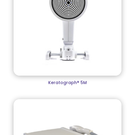
Keratograph® 5M